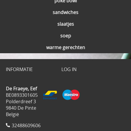
poke bowl
sandwiches
slaatjes
soep
warme gerechten
INFORMATIE
LOG IN
De Fraeye, Eef
BE0893301605
Polderdreef 3
9840 De Pinte
België
32488609606