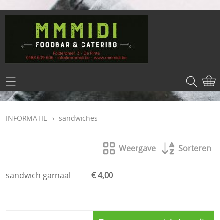
HOME
INFORMATIE
INFORMATIE
›
sandwiches
CONTACT
Weergave
Sorteren
LOG IN
sandwich garnaal
€ 4,00