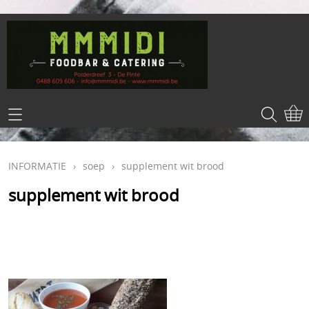
HOME
INFORMATIE
INFORMATIE
›
soep
›
supplement wit brood
CONTACT
supplement wit brood
LOG IN