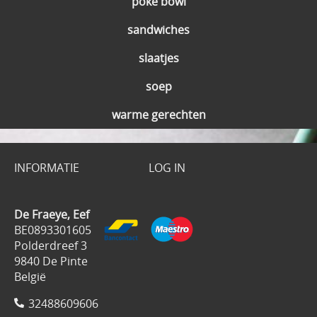
poke bowl
sandwiches
slaatjes
soep
warme gerechten
INFORMATIE
LOG IN
De Fraeye, Eef
BE0893301605
Polderdreef 3
9840 De Pinte
België
32488609606